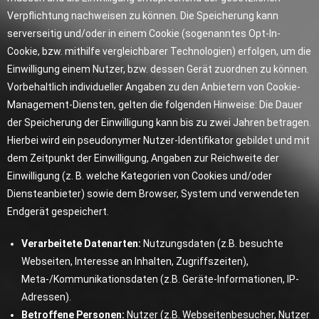
Verpflichtung nachweisen zu können. Die Speicherung kann
serverseitig und/oder in einem Cookie (sogenanntes Opt-In-
Cookie, bzw. mithilfe vergleichbarer Technologien) erfolgen, um die
Einwilligung einem Nutzer, bzw. dessen Gerät zuordnen zu können.
Vorbehaltlich individueller Angaben zu den Anbietern von Cookie-
Management-Diensten, gelten die folgenden Hinweise: Die Dauer
der Speicherung der Einwilligung kann bis zu zwei Jahren betragen.
Hierbei wird ein pseudonymer Nutzer-Identifikator gebildet und mit
dem Zeitpunkt der Einwilligung, Angaben zur Reichweite der
Einwilligung (z. B. welche Kategorien von Cookies und/oder
Diensteanbieter) sowie dem Browser, System und verwendeten
Endgerät gespeichert.
Verarbeitete Datenarten:
Nutzungsdaten (z.B. besuchte
Webseiten, Interesse an Inhalten, Zugriffszeiten),
Meta-/Kommunikationsdaten (z.B. Geräte-Informationen, IP-
Adressen).
Betroffene Personen:
Nutzer (z.B. Webseitenbesucher, Nutzer