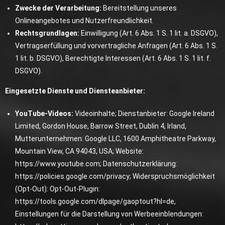
Zwecke der Verarbeitung:
Bereitstellung unseres
Onlineangebotes und Nutzerfreundlichkeit.
Rechtsgrundlagen:
Einwilligung (Art. 6 Abs. 1 S. 1 lit. a. DSGVO),
Vertragserfüllung und vorvertragliche Anfragen (Art. 6 Abs. 1 S.
1 lit. b. DSGVO), Berechtigte Interessen (Art. 6 Abs. 1 S. 1 lit. f.
DSGVO).
Eingesetzte Dienste und Diensteanbieter:
YouTube-Videos:
Videoinhalte; Dienstanbieter: Google Ireland
Limited, Gordon House, Barrow Street, Dublin 4, Irland,
Mutterunternehmen: Google LLC, 1600 Amphitheatre Parkway,
Mountain View, CA 94043, USA; Website:
https://www.youtube.com
; Datenschutzerklärung:
https://policies.google.com/privacy
; Widerspruchsmöglichkeit
(Opt-Out): Opt-Out-Plugin:
https://tools.google.com/dlpage/gaoptout?hl=de
,
Einstellungen für die Darstellung von Werbeeinblendungen: